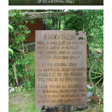
(B 102 x H 157cm, 55kg,)